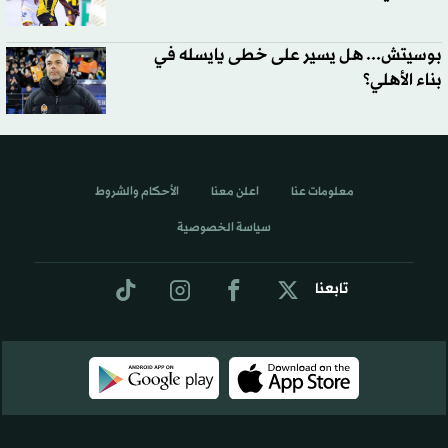
بوسيتش... هل يسير على خطى يايسله في
بناء الأهلي؟
معلومات عنا
اعلن معنا
الأحكام والشروط
سياسة الخصوصية
تابعنا