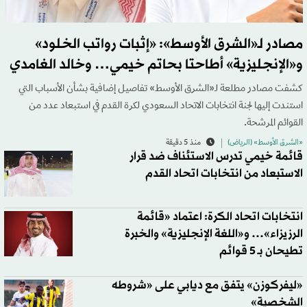
مصادر لـ«الشرق الأوسط»: «إثبات رواتب الخلود»
و«الإنجليزية» أطاحتا بحاتم خيمي… وخالد الغامدي
كشفت مصادر مطلعة لـ«الشرق الأوسط» تفاصيل إضافية بشأن الأسباب التي
استندت إليها لجنة انتخابات الاتحاد السعودي لكرة القدم في استبعاد عدد من
القوائم المرشحة.
«الشرق الأوسط» (الرياض)
منذ 5 دقيقة
قائمة خيمي تدرس الاستئناف ضد قرار
الاستبعاد من انتخابات اتحاد القدم
انتخابات اتحاد الكرة: اعتماد «قائمة
الرزيزاء»… و«اللغة الإنجليزية» والخبرة
تطيحان بـ 5 قوائم
«ليفركوزن» يتفق مع ديابي على «شروطه
الشخصية»