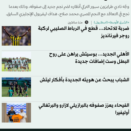
وجَّه نادي طرابزون سبور التركي أنظاره لضم نجم جديد إلى صفوفه، وذلك بعدما
نجح في التعاقد مع النجم المصري محمد صلاح، هداف ليفربول الإنجليزي السابق.
«الشرق الأوسط» (اسطنبول )
منذ ساعتين
ضربة للاتحاد... قطع في الرباط الصليبي لركبة
روجر فيرنانديز
الأهلي الجديد... بوسيتش يراهن على روح
البطل وست إضافات جديدة
الشباب يبحث عن هويته الجديدة بأفكار ليتش
الفيحاء يعزز صفوفه بالبرازيلي لازارو والبرتغالي
أوليفيرا