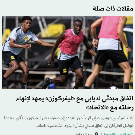
مقالات ذات صلة
اتفاق مبدئي لديابي مع «ليفركوزن» يمهد لإنهاء
رحلته مع «الاتحاد»
بات الفرنسي موسى ديابي قريباً من العودة إلى صفوف باير ليفركوزن الألماني، بعدما
توصّل الطرفان إلى اتفاق مبدئي بشأن البنود الشخصية للعقد.
شوق الغامدي (الرياض)
منذ 29 دقيقة