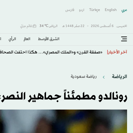
عربي
English
Türkçe
اردو
فارسى
الخميس,
6 أغسطس 2026
-
22 صفَر 1448 هـ
الرياض
℃
34
غائم جزئي
الشرق الأوسط​
العالم
الرأي
ا
«صفقة القرن» و«الملك المصري»… هكذا احتفت الصحافة 
آخر الأخبار
الرياضة
رياضة سعودية
رونالدو مطمئناً جماهير النصر: