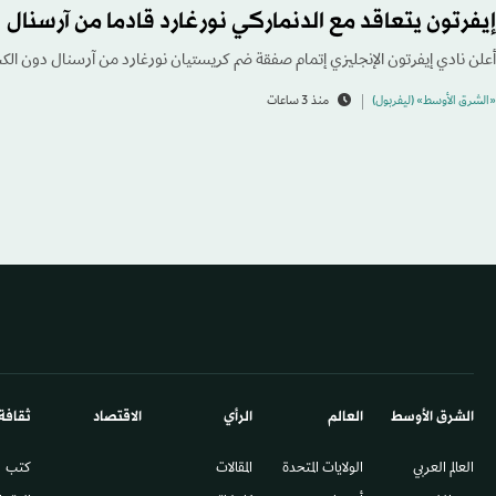
إيفرتون يتعاقد مع الدنماركي نورغارد قادما من آرسنال
أعلن نادي إيفرتون الإنجليزي إتمام صفقة ضم كريستيان نورغارد من آرسنال دون الك
«الشرق الأوسط» (ليفربول)
منذ 3 ساعات
الشرق الأوسط​
العالم
الرأي
الاقتصاد
ثقافة
العالم العربي
الولايات المتحدة
المقالات
كتب