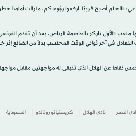
ي: «الحلم أصبح قريبًا. ارفعوا رؤوسكم، ما زالت أمامنا خطو
ها ملعب «الأول باركر بالعاصمة الرياض، بعد أن تقدم الفرن
التعادل في آخر ثواني الوقت المحتسب بدلاً من الضائع إثر خ
ة في الصدارة، بفارق خمس نقاط عن الهلال الذي تتبقى له مواجهتين مقابل موا
دي النصر
نادي الهلال
كريستيانو رونالدو
السعودية