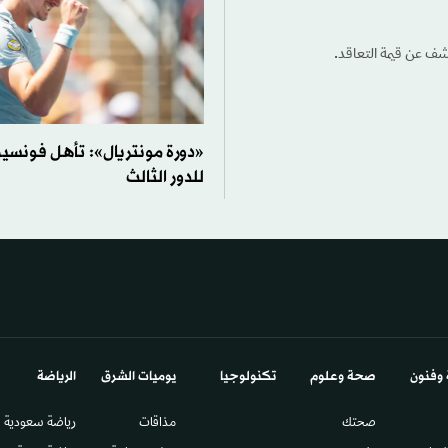
شف عن قيمة التعاقد.
«دورة مونتريال»: تأهل فونسي
للدور الثالث
 وفنون
صحة وعلوم
تكنولوجيا
يوميات الشرق​
الرياضة
صحتك
مذاقات
رياضة سعودية