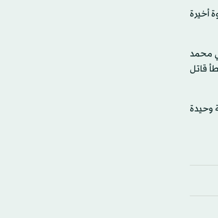
ة أخيرة
سي محمد
طأ قاتل
جهة وحيدة