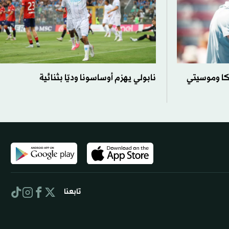
كا وموسيتي
نابولي يهزم أوساسونا وديّا بثنائية
تابعنا