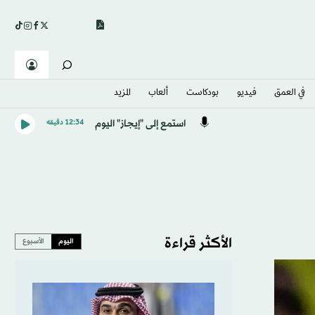
في العمق
فيديو
بودكاست
ألعاب
المزيد
استمع إلى "إيجاز" اليوم
12:34 دقيقه
الأكثر قراءة
اليوم
الأسبوع