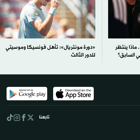
ماذا ينتظر
«دورة مونتريال»: تأهل فونسيكا وموسيتي
لي السابق؟
للدور الثالث
تابعنا