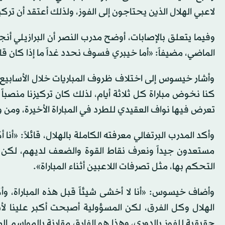
لاعبي الهلال الذين يحتاجون إلى الفوز، ولذلك أعتقد أن ت
وفيما يتعلق بالإصابات، أوضح مدرب النصر أن البرازيلي أنجي
الماضي، مضيفاً: «أما خيبري فسوف نحدد غداً ما إذا كان قاد
وأشار خيسوس إلى اختلاف ظروف المباريات خلال الأسابيع ال
كنا نخوض مباراة كل ثلاثة أيام، لذلك كان تركيزنا منصبا
تعرض فيها نواف العقيدي للطرد في المباراة الأخيرة، ومن 
وأكد المدرب البرتغالي معرفته الكاملة بالهلال، قائلاً: «
مستعدون جيداً ونعرف نقاط القوة والضعف لديهم، لكن ت
التحكم بها، مثل تصرفات اللاعبين أثناء المباراة».
وأضاف خيسوس: «أنا لا أخشى شيئاً قبل هذه المباراة، و
الهلال وكل الفرق، لكن المسؤولية أصبحت أكبر علينا لأ
حقيقية للفوز بالدوري، وهذا هو الفارق مقارنة بالمواسم ا