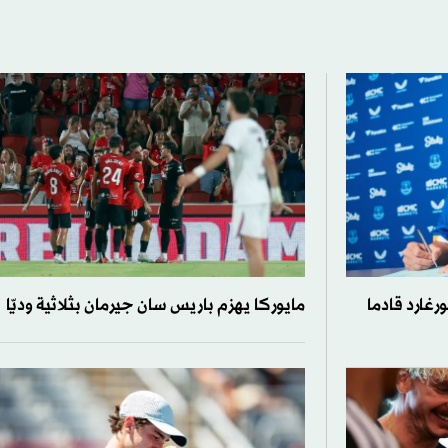
رغارد قادما
مايوركا يهزم باريس سان جيرمان بثلاثية وديّا