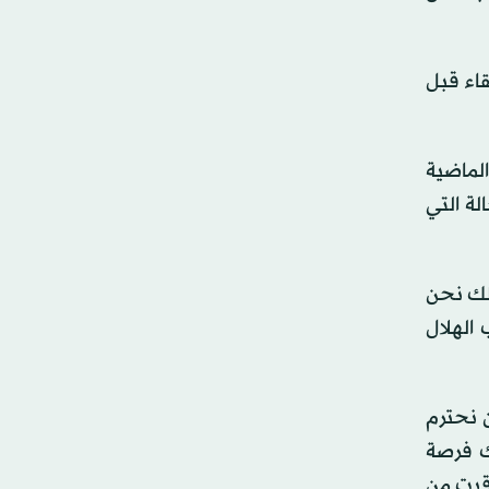
قاء قبل
الماضية
لة التي
ذلك نحن
الهلال
 نحترم
ك فرصة
وقيت من