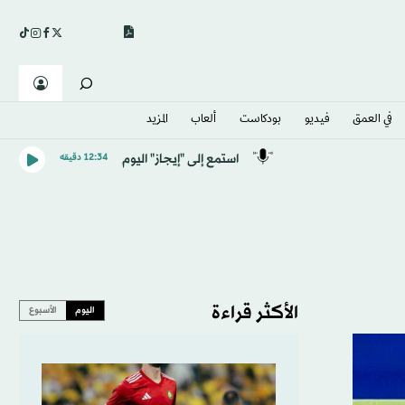
في العمق
فيديو
بودكاست
ألعاب
المزيد
استمع إلى "إيجاز" اليوم
12:34 دقيقه
الأكثر قراءة
اليوم
الأسبوع