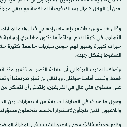
تحمل أهمية خاصة للفريقين، مشيراً إلى أن النصر سيكون
حين أن الهلال لا يزال يمتلك فرصة المنافسة مع تبقي مبارا
وقال خيسوس: «أشعر بإحساس إيجابي قبل هذه المباراة، و
التجارب في كرة القدم، ودائماً ما تكون مشاعري إيجابية ق
خبرات كبيرة وسبق لهم خوض مباريات حاسمة كثيرة خلال
الضغوط بشكل جيد».
وأضاف المدرب البرتغالي أن عقلية النصر لم تتغير منذ ا
فقط، وتبقت أمامنا جولتان، وبالتالي لن نغيّر طريقتنا أو تف
على مستوى فني عالٍ في الفريقين، ونتمنى أن نتمكن من 
وحول ما حدث في المباراة السابقة من استفزازات بين الل
واللاعبون الذين يلجأون لاستفزاز الخصم يتحملون مسؤولي
وتابع حديثه قائلاً: «حتى لاعبو الشباب في المباراة الم