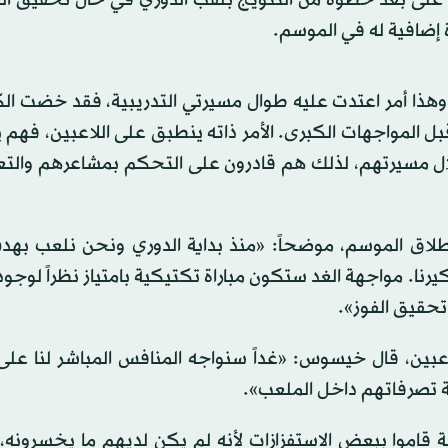
 على بُعد خطوة من التتويج بلقب الدوري في حال تحقيق الف
ة إضافية له في الموسم.
هذا أمر اعتدت عليه طوال مسيرتي التدريبية، فقد خضت الك
بل المواجهات الكبرى. الأمر ذاته ينطبق على اللاعبين، فهم
 مسيرتهم، لذلك هم قادرون على التحكم بمشاعرهم والتع
نطلاق الموسم، موضحاً: «منذ بداية الدوري ونحن نلعب بهد
كيرنا. مواجهة الغد ستكون مباراة تكتيكية بامتياز نظراً لوجود
تحقيق الفوز».
اعبين، قال خيسوس: «غداً سنواجه المنافس المباشر لنا على
ة تصرفاتهم داخل الملعب».
اضية قاموا ببعض الاستفزازات لأنه لم يكن لديهم ما يخسرون