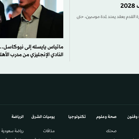
2
رة القدم بعقد يمتد لمدة موسمين، حتى
ماتياس يايسله إلى نيوكاسل… 
النادي الإنجليزي من مدرب الأه
 وفنون
صحة وعلوم
تكنولوجيا
يوميات الشرق​
الرياضة
صحتك
مذاقات
رياضة سعودية