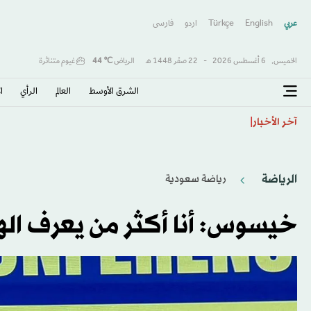
عربي
English
Türkçe
اردو
فارسى
الخميس,
6 أغسطس 2026
-
22 صفَر 1448 هـ
الرياض
℃
44
غيوم متناثرة
الشرق الأوسط​
العالم
الرأي
ا
العقود الآجلة الأميركية تتباين مع ترقب المستثمرين لتط
آخر الأخبار
الرياضة
رياضة سعودية
خيسوس: أنا أكثر من يعرف اله