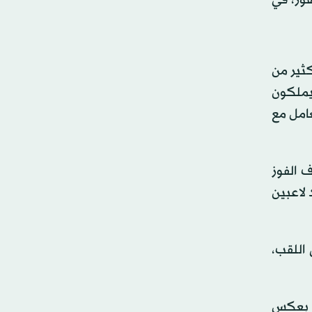
وز، في
ثير من
 يملكون
امل مع
ف الفوز
 لاعبين
 اللقب،
ه، بعكس