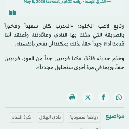
— الشرق الأوسط - رياضة (@aawsat_spt)
May 8, 2026
وتابع لاعب الخلود: «المدرب كان سعيداً وفخوراً
بالطريقة التي مثلنا بها النادي وعائلاتنا، وأعتقد أننا
قدمنا أداءً جيداً حقاً، لذلك يمكننا أن نفخر بأنفسنا».
وختم حديثه قائلاً: «كنا قريبين جداً من الفوز، قريبين
حقاً، وربما في مرة أخرى سنحاول مجدداً».
مواضيع
رياضة سعودية
نادي الهلال
كرة القدم