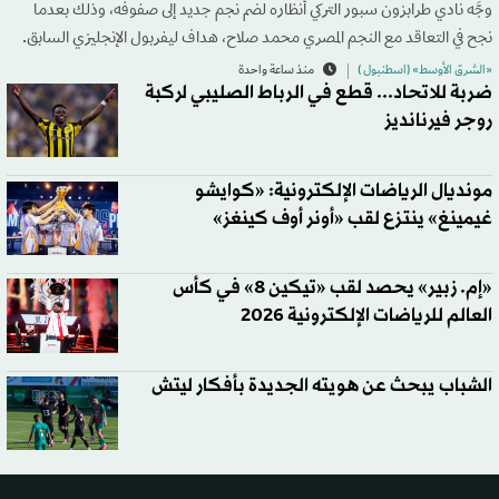
وجَّه نادي طرابزون سبور التركي أنظاره لضم نجم جديد إلى صفوفه، وذلك بعدما
نجح في التعاقد مع النجم المصري محمد صلاح، هداف ليفربول الإنجليزي السابق.
«الشرق الأوسط» (اسطنبول )
منذ ساعة واحدة
ضربة للاتحاد... قطع في الرباط الصليبي لركبة
روجر فيرنانديز
مونديال الرياضات الإلكترونية: «كوايشو
غيمينغ» ينتزع لقب «أونر أوف كينغز»
«إم. زبير» يحصد لقب «تيكين 8» في كأس
العالم للرياضات الإلكترونية 2026
الشباب يبحث عن هويته الجديدة بأفكار ليتش