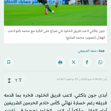
جون باكلي لاعب فريق الخلود في صراع على الكرة مع محمد كنو لاعب
الهلال (تصوير: محمد المانع)
جدة :
سعد السبيعي
T
نُشر: 00:35-9 مايو 2026 م ـ 23 ذو القِعدة 1447 هـ
T
أبدى جون باكلي، لاعب فريق الخلود، فخره بما قدمه
فريقه رغم خسارة نهائي كأس خادم الحرمين الشريفين
أمام الهلال، مؤكداً أن لاعبي الخلود نجحوا في تقديم