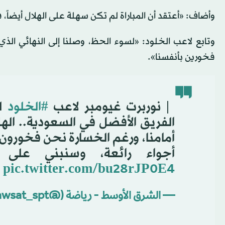
وأضاف: «أعتقد أن المباراة لم تكن سهلة على الهلال أيضاً، 
وتابع لاعب الخلود: «لسوء الحظ، وصلنا إلى النهائي الذي
فخورين بأنفسنا».
️ | نوربرت غيومبر لاعب
#الخلود
لـ
الفريق الأفضل في السعودية.. اله
أجواء رائعة، وسنبني على ه
pic.twitter.com/bu28rJP0E4
— الشرق الأوسط - رياضة (@aawsat_spt)