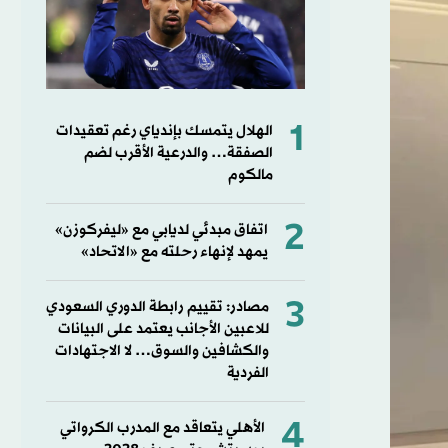
1
الهلال يتمسك بإندياي رغم تعقيدات
الصفقة… والدرعية الأقرب لضم
مالكوم
2
اتفاق مبدئي لديابي مع «ليفركوزن»
يمهد لإنهاء رحلته مع «الاتحاد»
3
مصادر: تقييم رابطة الدوري السعودي
للاعبين الأجانب يعتمد على البيانات
والكشافين والسوق… لا الاجتهادات
الفردية
4
الأهلي يتعاقد مع المدرب الكرواتي