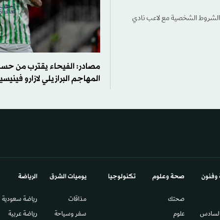
ن الشروط الشخصية مع لاعب نادي
مصادر: الفيحاء يقترب من حس
المهاجم البرازيلي لازارو فيني
 وفنون
صحة وعلوم
تكنولوجيا
يوميات الشرق​
الرياضة
صحتك
مذاقات
رياضة سعودية
السادس​
علوم
سفر وسياحة
رياضة عربية