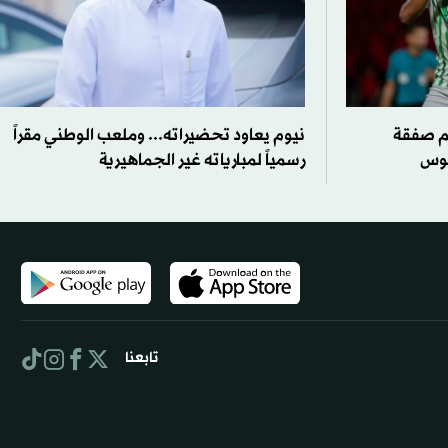
م صفقة
نيوم يعاود تحضيراته... وملعب الوطني مقراً
سيوس
رسمياً لمبارياته غير الجماهيرية
تابعنا