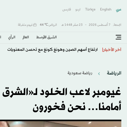
عربي
English
Türkçe
اردو
فارسى
الجمعة,
7 أغسطس 2026
-
23 صفَر 1448 هـ
الرياض
℃
44
غيوم متفرقة
الشرق الأوسط​
العالم
الرأي
ا
ارتفاع أسهم الصين وهونغ كونغ مع تحسن المعنويات
آخر الأخبار
الرياضة
رياضة سعودية
غيومبر لاعب الخلود لـ«الشرق 
أمامنا… نحن فخورون