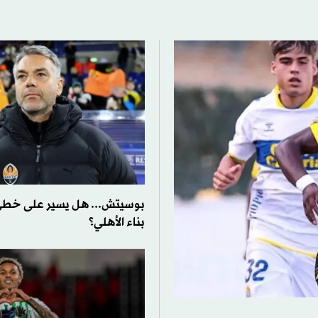
بوسيتش... هل يسير على خطى
بناء الأهلي؟