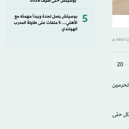
بوسيتش حتى صيف 2028
5
بوسيتش يصل لجدة ويبدأ مهمته مع
الأهلي… 5 ملفات على طاولة المدرب
الهولندي
20
لحرمين
تال حتى