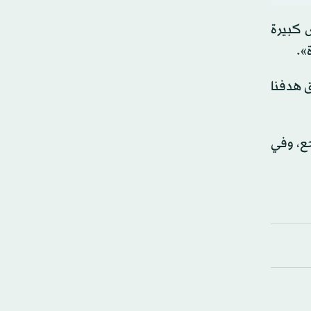
ص كبيرة
ق هدفنا
رائعاً للعديد من اللاعبين؛ اللعب أمام 60 ألف مشجع، وفي