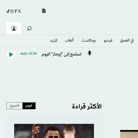
في العمق
فيديو
بودكاست
ألعاب
المزيد
استمع إلى "إيجاز" اليوم
12:34 دقيقه
الأكثر قراءة
اليوم
الأسبوع