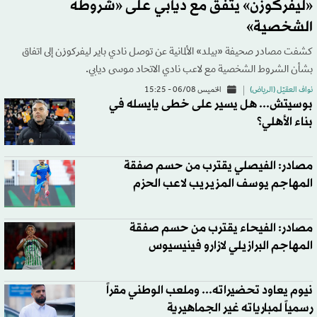
«ليفركوزن» يتفق مع ديابي على «شروطه
الشخصية»
كشفت مصادر صحيفة «بيلد» الألمانية عن توصل نادي باير ليفركوزن إلى اتفاق
بشأن الشروط الشخصية مع لاعب نادي الاتحاد موسى ديابي.
نواف العقيّل (الرياض)
الخميس 06/08 - 15:25
بوسيتش... هل يسير على خطى يايسله في
بناء الأهلي؟
مصادر: الفيصلي يقترب من حسم صفقة
المهاجم يوسف المزيريب لاعب الحزم
مصادر: الفيحاء يقترب من حسم صفقة
المهاجم البرازيلي لازارو فينيسيوس
نيوم يعاود تحضيراته... وملعب الوطني مقراً
رسمياً لمبارياته غير الجماهيرية