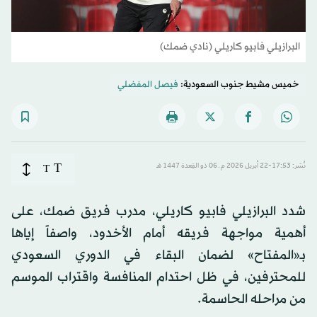
البرازيلي فابيو كاريلي (نادي ضمك)
خميس مشيط جنوب السعودية:
فيصل المفضلي
T
نُشر: 17:53-22 أبريل 2026 م ـ 06 ذو القِعدة 1447 هـ
T
شدد البرازيلي فابيو كاريلي، مدرب فريق ضمك، على
أهمية مواجهة فريقه أمام الأخدود، واصفاً إياها
بـ«المفتاح» لضمان البقاء في الدوري السعودي
للمحترفين، في ظل احتدام المنافسة واقتراب الموسم
من مراحله الحاسمة.