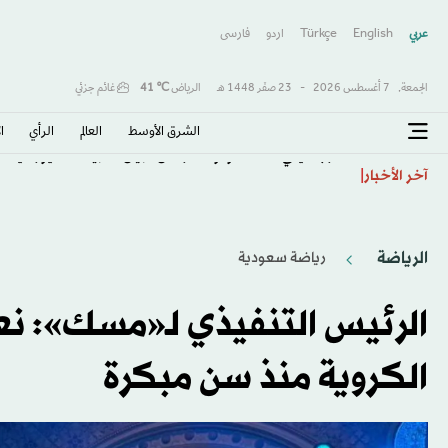
عربي
English
Türkçe
اردو
فارسى
الجمعة,
7 أغسطس 2026
-
23 صفَر 1448 هـ
الرياض
℃
41
غائم جزئي
الشرق الأوسط​
العالم
الرأي
ا
الأرجنتيني ماستانتونو معاراً من «ريال مدريد» لـ«فيورنتينا»
آخر الأخبار
الرياضة
رياضة سعودية
الرئيس التنفيذي لـ«مسك»: نع
الكروية منذ سن مبكرة