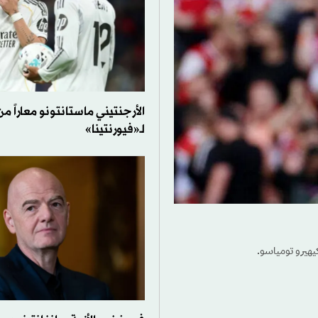
الأرجنتيني ماستانتونو معاراً م
لـ«فيورنتينا»
كيهيرو تومياسو.