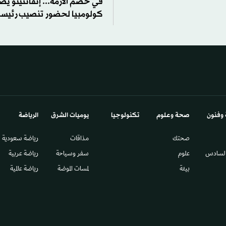
في خضم الأزمة... إنفانتينو يص
كولومبيا لحضور تنصيب رئيسها
 وفنون
صحة وعلوم
تكنولوجيا
يوميات الشرق​
الرياضة
صحتك
مذاقات
رياضة سعودية
السادس​
علوم
سفر وسياحة
رياضة عربية
بيئة
لمسات الموضة
رياضة عالمية