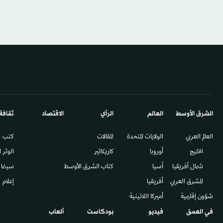
الشرق الأوسط​
العالم
الرأي
الاقتصاد
ثقافة
العالم العربي
الولايات المتحدة
المقالات
كتب
الخليج
أوروبا
كاريكاتير
الوتر 
شمال أفريقيا
آسيا
كتاب الشرق الأوسط
سينما
المشرق العربي
أفريقيا
إعلام
شؤون إقليمية
أميركا اللاتينية
في العمق
فيديو
بودكاست
ألعاب