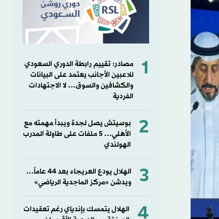
1
مصادر: تقييم رابطة الدوري السعودي
للاعبين الأجانب يعتمد على البيانات
والكشافين والسوق… لا الاجتهادات
الفردية
2
بوسيتش يصل لجدة ويبدأ مهمته مع
الأهلي… 5 ملفات على طاولة المدرب
الهولندي
3
الهلال يودع العريجاء بعد 44 عاماً…
ويدشن «مركز الماجدية الرياضي»
4
الهلال يتمسك بإندياي رغم تعقيدات