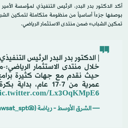
أكد الدكتور بدر البدر، الرئيس التنفيذي لمؤسسة الأمي
بوصفها جزءاً أساسياً من منظومة متكاملة لتمكين الش
تمكين الشباب» ضمن منتدى الاستثمار الرياضي.
️| الدكتور بدر البدر الرئيس التن
خلال منتدى الاستثمار الرياضي:
حيث نقدم مع جهات كثيرة برامج
عمرية من 7-17 عام، بداية بكرة القدم والسباحة في مدارس الرياض....
ic.twitter.com/Lx3OqKMpE6
— الشرق الأوسط - رياضة (@aawsat_spt)