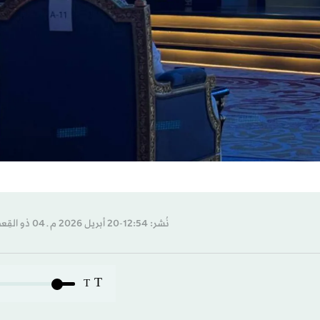
نُشر: 12:54-20 أبريل 2026 م ـ 04 ذو القِعدة 1447 هـ
T
T