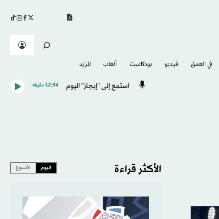
في العمق
فيديو
بودكاست
ألعاب
المزيد
استمع إلى "إيجاز" اليوم
12:34 دقيقه
الأكثر قراءة
اليوم
الأسبوع