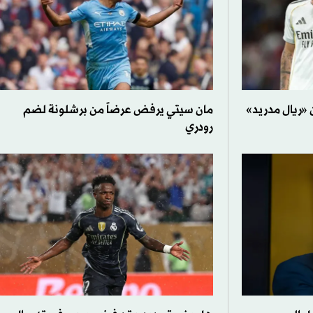
ن «ريال مدريد»
مان سيتي يرفض عرضاً من برشلونة لضم
رودري