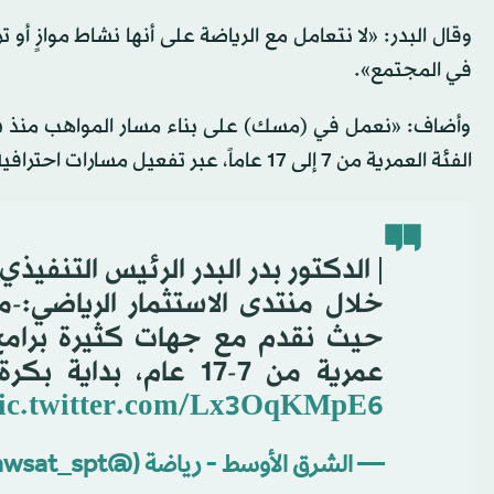
وقال البدر: «لا نتعامل مع الرياضة على أنها نشاط موازٍ أ
في المجتمع».
وأضاف: «نعمل في (مسك) على بناء مسار المواهب منذ س
الفئة العمرية من 7 إلى 17 عاماً، عبر تفعيل مسارات احترافية تبدأ بكرة القدم والسباحة في مدارس الرياض».
️| الدكتور بدر البدر الرئيس التن
خلال منتدى الاستثمار الرياضي:
حيث نقدم مع جهات كثيرة برامج
عمرية من 7-17 عام، بداية بكرة القدم والسباحة في مدارس الرياض....
ic.twitter.com/Lx3OqKMpE6
— الشرق الأوسط - رياضة (@aawsat_spt)