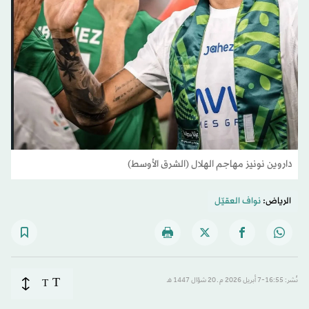
داروين نونيز مهاجم الهلال (الشرق الأوسط)
الرياض:
نواف العقيّل
T
نُشر: 16:55-7 أبريل 2026 م ـ 20 شوّال 1447 هـ
T