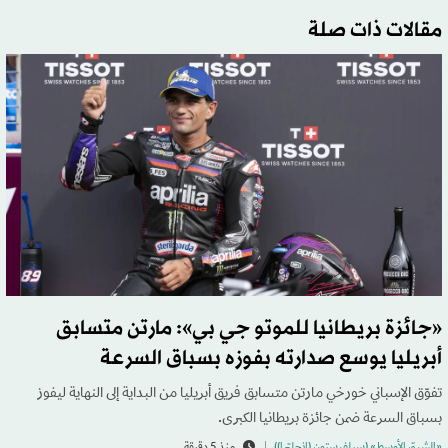
مقالات ذات صلة
«جائزة بريطانيا للموتو جي بي»: مارتن متسابق
أبريليا يوسع صدارته بفوزه بسباق السرعة
تفوّق الإسباني خورخي مارتن متسابق فريق أبريليا من البداية إلى النهاية ليفوز
بسباق السرعة ضمن جائزة بريطانيا الكبرى.
«الشرق الأوسط» (سيلفرستون (إنجلترا))
منذ 5 دقيقة