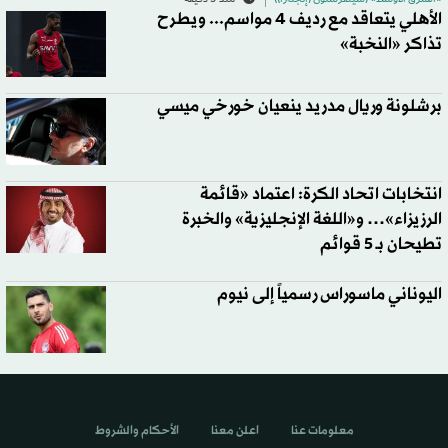
الأهلي يتعاقد مع رديف 4 مواسم... ويطرح
تذاكر «النخبة»
برشلونة وريال مدريد ينعيان خورخي ميسي
انتخابات اتحاد الكرة: اعتماد «قائمة
الرزيزاء»… و«اللغة الإنجليزية» والخبرة
تطيحان بـ 5 قوائم
اليوناني ماسوراس رسمياً إلى نيوم
معلومات عنا
اعلن معنا
الأحكام والشروط