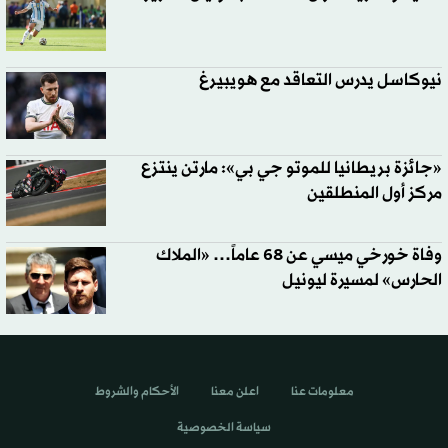
نيوكاسل يدرس التعاقد مع هويبيرغ
«جائزة بريطانيا للموتو جي بي»: مارتن ينتزع
مركز أول المنطلقين
وفاة خورخي ميسي عن 68 عاماً… «الملاك
الحارس» لمسيرة ليونيل
معلومات عنا
اعلن معنا
الأحكام والشروط
سياسة الخصوصية