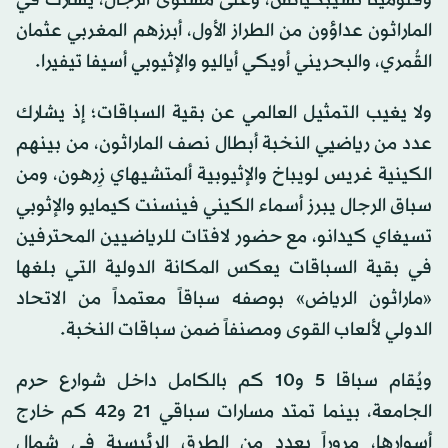
الماراثون عداؤون من الطراز الأول، أبرزهم المغربي عثمان
القُمري، والبحريني أويكي أياليو والإثيوبي أسيفا تيفيرا.
ولا يغيب التمثيل العالمي عن بقية السباقات؛ إذ يشارك
عدد من رياضيي النخبة أبطال نصف الماراثون، من بينهم
الكينية غريس لويباخ والإثيوبية ألمتشيهاي زِرهون، ومن
سباق الرجال يبرز أسماء الكيني فينسنت كيمايو والإثوبي
تسيغاي كيدانو، مع حضور لافتات للرياضيين المحترفين
في بقية السباقات يعكس المكانة الدولية التي بلغها
«ماراثون الرياض» بوصفه سباقاً معتمداً من الاتحاد
الدولي لألعاب القوى ومصنفاً ضمن سباقات النخبة.
ويُقام سباقا 5 و10 كم بالكامل داخل شوارع حرم
الجامعة، بينما تمتد مسارات سباقي 21 و42 كم خارج
أسوارها، مروراً بعدد من الطرق الرئيسية في شمال