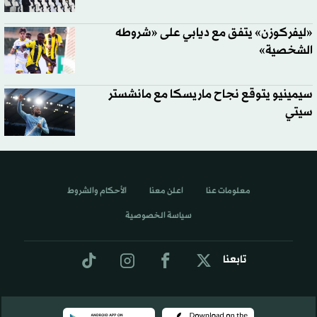
«ليفركوزن» يتفق مع ديابي على «شروطه
الشخصية»
سيمينيو يتوقع نجاح ماريسكا مع مانشستر
سيتي
معلومات عنا
اعلن معنا
الأحكام والشروط
سياسة الخصوصية
تابعنا