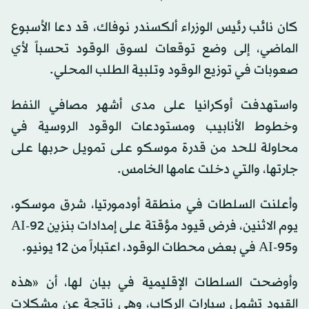
كان نائب رئيس الوزراء ألكسندر نوفاك، قد دعا الأسبوع
الماضي، إلى وضع توقعات لسوق الوقود تحسباً لأي
صعوبات في توزيع الوقود وتلبية الطلب المحلي.
واستهدفت أوكرانيا على مدى أشهر مصافي النفط
وخطوط الأنابيب ومستودعات الوقود الروسية في
محاولة للحد من قدرة موسكو على تمويل حربها على
جارتها، والتي دخلت عامها الخامس.
وأعلنت السلطات في منطقة أودمورتيا، شرق موسكو،
يوم الاثنين، فرض قيود مؤقتة على إمدادات بنزين AI-92
وAI-95 في بعض محطات الوقود، اعتباراً من 12 يونيو.
وأوضحت السلطات الإقليمية في بيان لها، أن «هذه
القيود تشمل سيارات الركاب، وهي ناتجة عن مشكلات