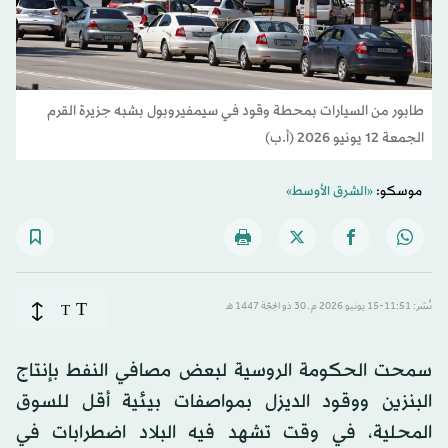
طابور من السيارات بمحطة وقود في سيمفيروبول بشبه جزيرة القرم
الجمعة 12 يونيو 2026 (أ.ب)
موسكو:
«الشرق الأوسط»
T
نُشر: 11:51-15 يونيو 2026 م ـ 30 ذو الحِجّة 1447 هـ
T
سمحت الحكومة الروسية لبعض مصافي النفط بإنتاج
البنزين ووقود الديزل بمواصفات بيئية أقل للسوق
المحلية، في وقت تشهد فيه البلاد اضطرابات في