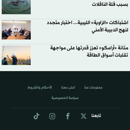
بسبب قلة الناقلات
اشتباكات «الزاوية» الليبية... اختبار متجدد
لنهج الدبيبة الأمني
متانة «أرامكو» تعزز قدرتها على مواجهة
تقلبات أسواق الطاقة
معلومات عنا
اعلن معنا
الأحكام والشروط
سياسة الخصوصية
تابعنا