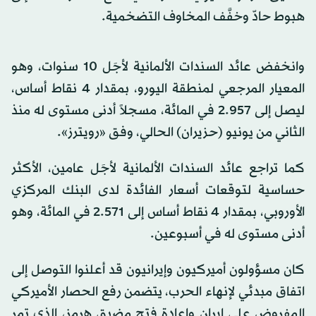
هبوط حادّ وخفَّف المخاوف التضخمية.
وانخفض عائد السندات الألمانية لأجَل 10 سنوات، وهو
المعيار المرجعي لمنطقة اليورو، بمقدار 4 نقاط أساس،
ليصل إلى 2.957 في المائة، مسجلاً أدنى مستوى له منذ
الثاني من يونيو (حزيران) الحالي، وفق «رويترز».
كما تراجع عائد السندات الألمانية لأجَل عامين، الأكثر
حساسية لتوقعات أسعار الفائدة لدى البنك المركزي
الأوروبي، بمقدار 4 نقاط أساس إلى 2.571 في المائة، وهو
أدنى مستوى له في أسبوعين.
كان مسؤولون أميركيون وإيرانيون قد أعلنوا التوصل إلى
اتفاق مبدئي لإنهاء الحرب، يتضمن رفع الحصار الأميركي
المفروض على إيران وإعادة فتح مضيق هرمز، الذي تمر