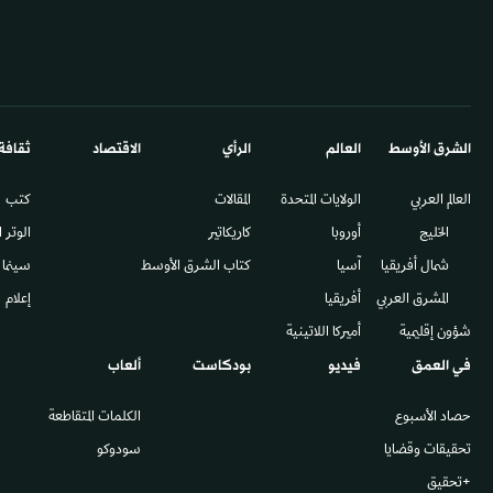
الشرق الأوسط​
العالم
الرأي
الاقتصاد
ثقافة
العالم العربي
الولايات المتحدة
المقالات
كتب
الخليج
أوروبا
كاريكاتير
الوتر 
شمال أفريقيا
آسيا
كتاب الشرق الأوسط
سينما
المشرق العربي
أفريقيا
إعلام
شؤون إقليمية
أميركا اللاتينية
في العمق
فيديو
بودكاست
ألعاب
حصاد الأسبوع
الكلمات المتقاطعة
تحقيقات وقضايا
سودوكو
+تحقيق