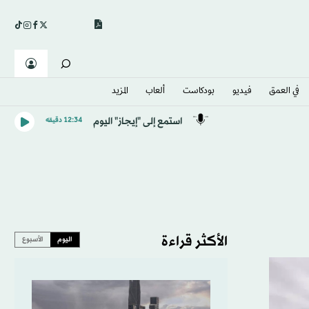
في العمق
فيديو
بودكاست
ألعاب
المزيد
استمع إلى "إيجاز" اليوم
12:34 دقيقه
الأكثر قراءة
اليوم
الأسبوع