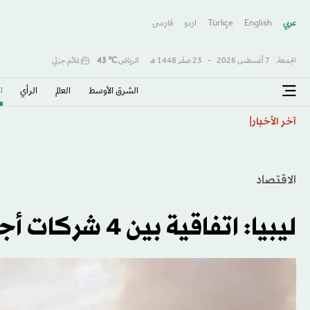
عربي
English
Türkçe
اردو
فارسى
الجمعة,
7 أغسطس 2026
-
23 صفَر 1448 هـ
الرياض
℃
43
غائم جزئي
الشرق الأوسط​
العالم
الرأي
ا
إقالة مسؤولين بارزين بـ«الموساد» فشلا في إسقاط النظام ال
آخر الأخبار
الاقتصاد
ليبيا: اتفاقية بين 4 شركات أجنبية لتشغيل حقل نفط