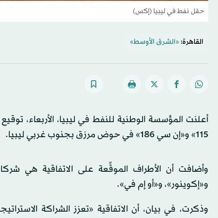
حقل نفط في ليبيا (إكس)
القاهرة:
«الشرق الأوسط»
أعلنت المؤسسة الوطنية للنفط في ليبيا، الأربعاء، توقي
115» و«إن سي 186» في حوض مرزق بجنوب غربي ليبيا.
وأضافت أن الأطراف الموقِّعة على الاتفاقية هي شركا
و«إكوينور»، و«أو إم في».
وذكرت، في بيان، أن الاتفاقية «تعزز الشراكة الاسترا