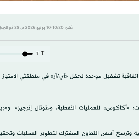
نُشر: 10:20-10 يونيو 2026 م ـ 25 ذو الحِجّة 1447 هـ
T
T
ع اتفاقية تشغيل موحدة لحقل «آي/آر» في منطقتَي الامتياز
ت: «أكاكوس» للعمليات النفطية، و«توتال إنرجيز»، و«ري
تيجية وترسخ أسس التعاون المشترك لتطوير العمليات وتحقي