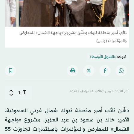
نائب أمير منطقة تبوك يدشّن مشروع «واجهة الشمال» للمعارض
والمؤتمرات (واس)
تبوك:
«الشرق الأوسط»
T
نُشر: 13:10-9 يونيو 2026 م ـ 24 ذو الحِجّة 1447 هـ
T
دشّن نائب أمير منطقة تبوك شمال غربي السعودية،
الأمير خالد بن سعود بن عبد العزيز، مشروع «واجهة
الشمال» للمعارض والمؤتمرات باستثمارات تجاوزت 55