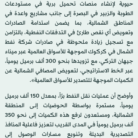
حيوية لإنشاء منصات تحميل برية في مستودعات
الطوبة والزبير في البصرة إلى جانب مشاريع واعدة في
المناطق الشمالية، بما يضمن استدامة الصادرات
وتعويض أي نقص طارئ في التدفقات النفطية، بالتزامن
مع تسجيل زيادة ملحوظة في صادرات شركة نفط
الشمال في كركوك الموجهة للأسواق العالمية عبر ميناء
جيهان التركي، مع تزويدها بنحو 300 ألف برميل يومياً،
عبر الخط الاستراتيجي، لتعويض المصافي الشمالية عن
الكميات الموجهة للتصدير للأسواق العالمية».
وأوضح أن عمليات نقل النفط برّاً، بمعدل 150 ألف برميل
يومياً، مستمرة بواسطة الحوضيات إلــى المنطقة
الشمالية، ومستعدون لرفع هذه الكميات إلى نحو 350
ألف برميل يومياً فـي المدى القريب لتعزيز فاعلية المنافذ
التصديرية البديلة وتنويع مـسـارات الوصول إلى