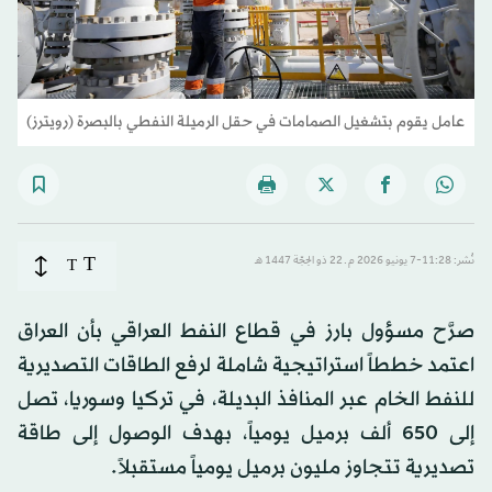
عامل يقوم بتشغيل الصمامات في حقل الرميلة النفطي بالبصرة (رويترز)
T
نُشر: 11:28-7 يونيو 2026 م ـ 22 ذو الحِجّة 1447 هـ
T
صرَّح مسؤول بارز في قطاع النفط العراقي بأن العراق
اعتمد خططاً استراتيجية شاملة لرفع الطاقات التصديرية
للنفط الخام عبر المنافذ البديلة، في تركيا وسوريا، تصل
إلى 650 ألف برميل يومياً، بهدف الوصول إلى طاقة
تصديرية تتجاوز مليون برميل يومياً مستقبلاً.