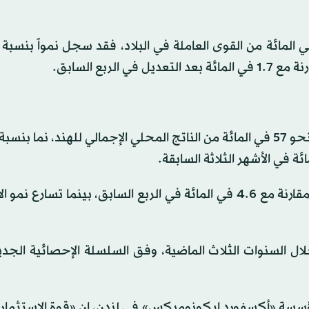
في المقابل، ارتفع الإنفاق الحكومي بنسبة 4.9 في المائة مقارنة مع 4.6 في المائة في الربع السابق، بينما تس
 السنوات الثلاث الماضية، وفق السلسلة الإحصائية الجديد
 مؤسسة «أكسفورد إيكونوميكس» في لندن، إن «قوة الاستثما