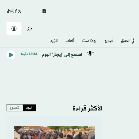
في العمق
فيديو
بودكاست
ألعاب
المزيد
استمع إلى "إيجاز" اليوم
12:34 دقيقه
الأكثر قراءة
اليوم
الأسبوع