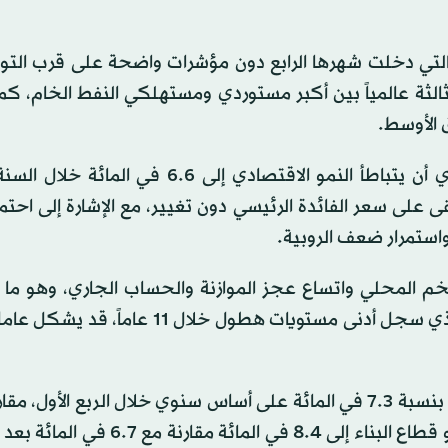
انية التي دخلت شهرها الرابع دون مؤشرات واضحة على قرب الت
الثة عالمياً بين أكبر مستوردي ومستهلكي النفط الخام، كم
 الأوسط.
وفي وقت سابق من الجمعة، توقع البنك المركزي الهندي أن يتباطأ النمو الاقتصادي إلى 6.6
ى على سعر الفائدة الرئيسي دون تغيير، مع الإشارة إلى احتم
استمرار ضعف الروبية.
لتضخم المحلي واتساع عجز الموازنة والحساب الجاري، وهو م
سلباً على الأسواق المالية. كما أن ضعف موسم الأمطار، الذي سجل أدنى مستويات هطول خ
وعلى مستوى القطاعات الاقتصادية، ارتفع الإنتاج الصناعي بنسبة 7.3 في المائة على أساس سنوي خلال الربع ال
معدل بلغ 12.8 في المائة في الربع السابق، فيما تسارع نمو قطاع البناء إلى 8.4 في ا