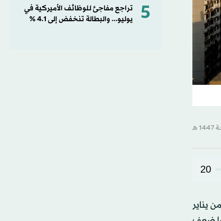
5
تراجع مفاجئ للوظائف الأميركية في
يوليو... والبطالة تنخفض إلى 4.1 %
20
ة الهندية، الجمعة، أن الاقتصاد سجل نمواً سنوياً قوياً بلغ 7.8 في المائة خلال الربع الأول من عام 2026 من يناير
َضا ضعف