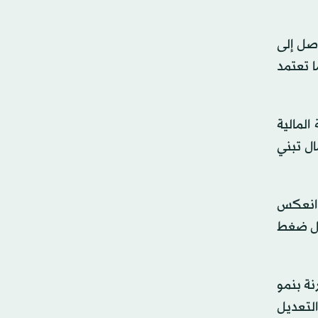
وصل إلى
ا تعتمد
 في المائة خلال السنة المالية
ال تبني
ا انعكس
لال 11 عاماً، قد يشكل عامل ضغط
أول، مقارنة بنمو
لمائة مقارنة مع 6.7 في المائة بعد التعديل