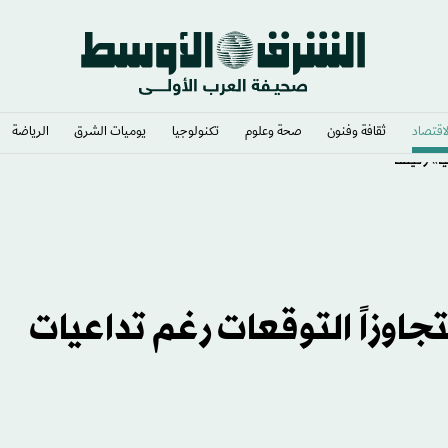
لاقتصاد
ثقافة وفنون
صحة وعلوم
تكنولوجيا
يوميات الشرق​
الرياضة
» رئيساً
 الهندي ينمو 7.8 % متجاوزاً التوقعات رغم تداعيات