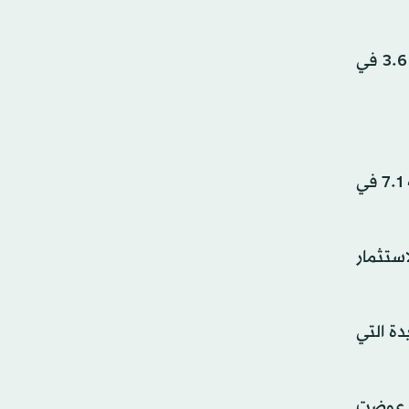
أما القطاع الزراعي، الذي يوفر فرص العمل لأكثر من 40 في المائة من القوى العاملة في البلاد، فقد سجل نمواً بنسبة 3.6 في
أظهرت البيانات أن الإنفاق الاستهلاكي الخاص، الذي يمثل نحو 57 في المائة من الناتج المحلي الإجمالي للهند، نما بنسبة 7.1 في
ارع نمو الاستثمار
ة التي
ر عوضت