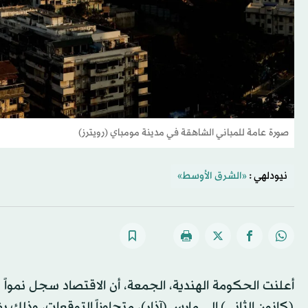
صورة عامة للمباني الشاهقة في مدينة مومباي (رويترز)
نيودلهي :
«الشرق الأوسط»
(كانون الثاني) إلى مارس (آذار)، متجاوزاً التوقعات، وذلك 