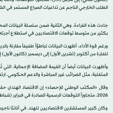
الطلب الخارجي الناجم عن تداعيات الصراع المستمر في ال
جاءت هذه القراءة، وهي الثانية ضمن سلسلة البيانات الم
بكثير من متوسط توقعات الاقتصاديين في استطلاع أجرته «رويترز»، الب
ورغم قوة الأداء، أظهرت البيانات تباطؤاً طفيفاً مقارنة با
للفترة من أكتوبر (تشرين الأول) إلى ديسمبر (كانون الأول) إلى 8 في المائة، مقارنة مع تقدير سابق بلغ 7.8 في ال
وأظهرت البيانات أيضاً أن القيمة المضافة الإجمالية، التي 
المتقلبة، مثل الضرائب غير المباشرة والدعم الحكومي، ارتفعت بنسبة 7.9 في المائة خلال الفترة 
2026، متجاوزاً التوقعات الرسمية الصادرة في فبراير (شباط)، البالغة 7.6 في المائة.
وكان كبير المستشارين الاقتصاديين للهند، في أنانثا ناجيس