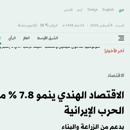
عربي
English
Türkçe
اردو
فارسى
السبت,
8 أغسطس 2026
-
24 صفَر 1448 هـ
الرياض
℃
35
غيوم متفرقة
الشرق الأوسط​
العالم
الرأي
ا
كولومبيا تتحول لليمين وتنصّب حليف ترمب «دي لا إسبرييا
آخر الأخبار
الاقتصاد
الاقتصاد
الحرب الإيرانية
بدعم من الزراعة والبناء