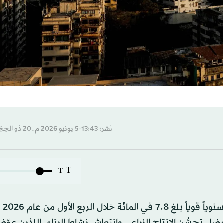
نُشر: 13:43-5 يونيو 2026 م ـ 20 ذو الحِجّة 1447 هـ
T
T
أعلنت الحكوم
بفضل تحسُّن الإنتاج الزراعي وانتعاش نشاط البناء، اللذين عوّ