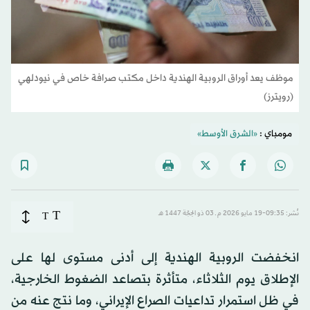
موظف يعد أوراق الروبية الهندية داخل مكتب صرافة خاص في نيودلهي
(رويترز)
مومباي :
«الشرق الأوسط»
T
نُشر: 09:35-19 مايو 2026 م ـ 03 ذو الحِجّة 1447 هـ
T
انخفضت الروبية الهندية إلى أدنى مستوى لها على
الإطلاق يوم الثلاثاء، متأثرة بتصاعد الضغوط الخارجية،
في ظل استمرار تداعيات الصراع ال
إيران
ي، وما نتج عنه من