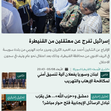
إسرائيل تفرج عن معتقلين من القنيطرة
الإفراج عن الشابين أحمد عبد الحميد الكريان وميزر ماجد الهتيمي من بلدة سويسة
في الريف الجنوبي من محافظة القنيطرة، وذلك بعد اعتقال نحو عام ونيف في سجون
الاحتلال
«الشرق الأوسط» (القنيطرة (سوريا))
الأربعاء 05/08 - 20:43
لبنان وسوريا يفعلان آلية تنسيق أمني
خاص
خاص
لمكافحة الإرهاب والتهريب
دمشق و«حزب الله»... هل يقرّب
تحليل إخباري
تحليل إخباري
تبادل الرسائل الإيجابية فتح حوار مباشر؟