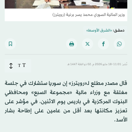
وزير المالية السوري محمد يسر برنية (رويترز)
دمشق:
«الشرق الأوسط»
T
نُشر: 11:01-18 مايو 2026 م ـ 02 ذو الحِجّة 1447 هـ
T
قال مصدر مطلع لـ«رويترز» إن سوريا ستشارك في جلسة
مغلقة مع وزراء مالية «مجموعة السبع» ومحافظي
البنوك المركزية في باريس يوم الاثنين، في مؤشر على
تعزيز مكانتها بعد أقل من عامين على إطاحة بشار
الأسد.