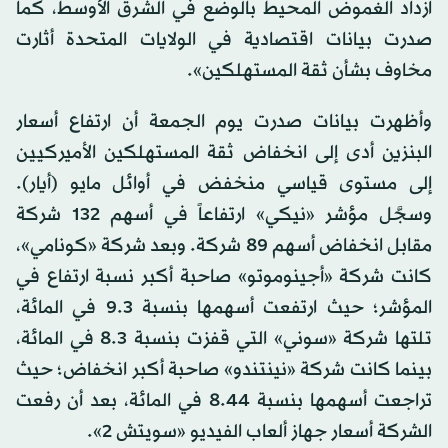
ازداد الغموض المحيط بالوضع في الشرق الأوسط، كما
صدرت بيانات اقتصادية في الولايات المتحدة أثارت
مخاوف بشأن ثقة المستهلكين».
وأظهرت بيانات صدرت يوم الجمعة أن ارتفاع أسعار
البنزين أدى إلى انخفاض ثقة المستهلكين الأميركيين
إلى مستوى قياسي منخفض في أوائل مايو (أيار).
وسجَّل مؤشر «نيكي» ارتفاعاً في أسهم 132 شركة
مقابل انخفاض أسهم 89 شركة. وبعد شركة «كونامي»،
كانت شركة «أجينوموتو» صاحبة أكبر نسبة ارتفاع في
المؤشر؛ حيث ارتفعت أسهمها بنسبة 9.3 في المائة،
تلتها شركة «سوني» التي قفزت بنسبة 8.3 في المائة،
بينما كانت شركة «نينتندو» صاحبة أكبر انخفاض؛ حيث
تراجعت أسهمها بنسبة 8.44 في المائة، بعد أن رفعت
الشركة أسعار جهاز ألعاب الفيديو «سويتش 2».