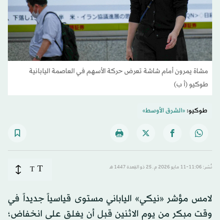
مشاة يمرون أمام شاشة تعرض حركة الأسهم في العاصمة اليابانية
طوكيو (أ ب)
طوكيو:
«الشرق الأوسط»
T
نُشر: 11:06-11 مايو 2026 م ـ 25 ذو القِعدة 1447 هـ
T
لامس مؤشر «نيكي» الياباني مستوى قياسياً جديداً في
وقت مبكر من يوم الاثنين قبل أن يغلق على انخفاض؛