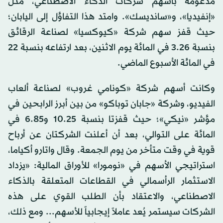
مدعومة بأسهم شركات الذكاء الاصطناعي، مثل
«إنفيديا»، و«سانديسك». وامتد هذا التفاؤل إلى اليابان؛
حيث قفز سهم شركة «كيوكسيا» لصناعة الرقائق
بنسبة 3.26 في المائة يوم الاثنين، بعد ارتفاعه بنسبة 22
في المائة الأسبوع الماضي.
وكانت أسهم شركة «كونامي غروب» لصناعة ألعاب
الفيديو، وشركة «جابان توباكو» من بين أبرز الرابحين في
مؤشر «نيكي»؛ حيث قفزتا بنسبة 10.25 و6.85 في
المائة على التوالي، بعد أن أعلنت الشركتان عن أرباح
قوية في وقت متأخر من يوم الجمعة. وقال واتارو أكياما،
استراتيجي الأسهم في «نومورا» للأوراق المالية: «يزداد
الاستثمار الرأسمالي في القطاعات المتعلقة بالذكاء
الاصطناعي، والاعتقاد بأن الطلب القوي على هذه
الشركات سيستمر يُعد عاملاً إيجابياً للأسهم... ومع ذلك،