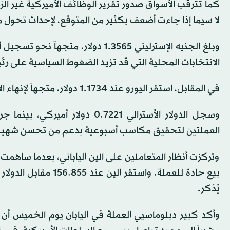
كما تترقب الأسواق صدور تقرير الوظائف الأميركية غير الزر
لا سيما إذا جاءت أضعف بكثير من المتوقع، لإحداث تحول 
وبلغ الجنيه الإسترليني 1.3565 دول
الانتخابات المحلية التي قد تزيد الضغوط السياسية على رئي
في المقابل، استقر اليورو عند 1.1734 دولار، متجهاً لإنهاء الأسبوع على ارتفاع طفيف.
العملتين لتحقيق مكاسب أسبوعية بدعم من تحسن شهية ال
وتركزت أنظار المتعاملين على الين الياباني، بعدما ساهم
بيع حادة للعملة. واست
يُذكر.
وأكد كبير دبلوماسيي العملة في اليابان يوم الخميس أن