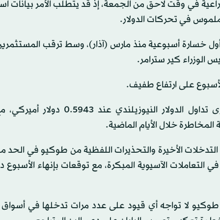
اعية في وقت لاحق من الجمعة، إذ قد يتطلب الأمر بيانات است
ملموس في تحركات الدولار.
ار، متجهاً نحو تسجيل أول خسارة أسبوعية منذ مارس (آذار)، وسط ترقب المستثمر
س الوزراء كير سترامر.
وسجل الدولار الأسترالي 0.7221 دولار أميركي، بينما جرى تداول الدولار النيوزيلند
مخاطرة خلال الأيام الماضية.
ت التدخلات الأخيرة والتحذيرات اللفظية من طوكيو في الحد 
قر الين عند 156.855 مقابل الدولار في التعاملات الآسيوية المبكرة، مع توقعات بإنهاء الأسب
 طوكيو لا تواجه أي قيود على عدد مرات تدخلها في أسواق 