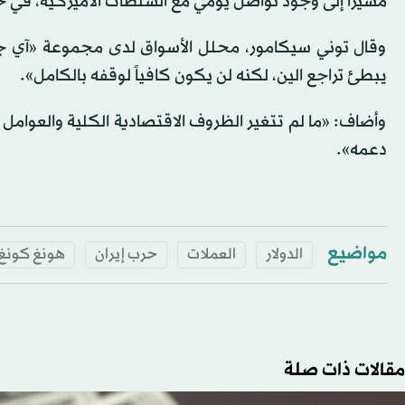
مشيراً إلى وجود تواصل يومي مع السلطات الأميركية، في 
وقال توني سيكامور، محلل الأسواق لدى مجموعة «آي جي»:
يبطئ تراجع الين، لكنه لن يكون كافياً لوقفه بالكامل».
وأضاف: «ما لم تتغير الظروف الاقتصادية الكلية والعوامل ا
دعمه».
مواضيع
الدولار
العملات
حرب إيران
هونغ كونغ
مقالات ذات صلة