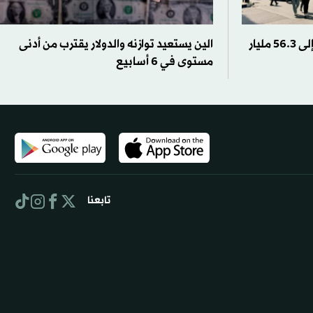
مصر: ارتفاع الاحتياطي النقدي إلى 56.3 مليار
الين يستعيد توازنه والدولار يقترب من أدنى
مستوى في 6 أسابيع
تابعنا