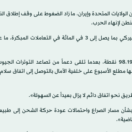
ين الولايات المتحدة وإيران، ما زاد الضغوط على وقف إطلاق الن
ن لإنهاء الحرب.
وارتفعت أسعار النفط، إذ صعدت العقود الآجلة للخام الأميركي بما يصل إلى 3 في المائة في التعاملات ا
واستقر مؤشر الدولار أمام سلة العملات الرئيسية عند 98.195 نقطة، بعدما تلقى دعماً من تصاعد التوترات
 مطلع الأسبوع على خلفية الآمال بالتوصل إلى اتفاق سلام
 نحو اتفاق دائم لا يزال بعيداً عن السهولة».
 بشأن مسار الصراع واحتمالات عودة حركة الشحن إلى طبيعت
اضية».