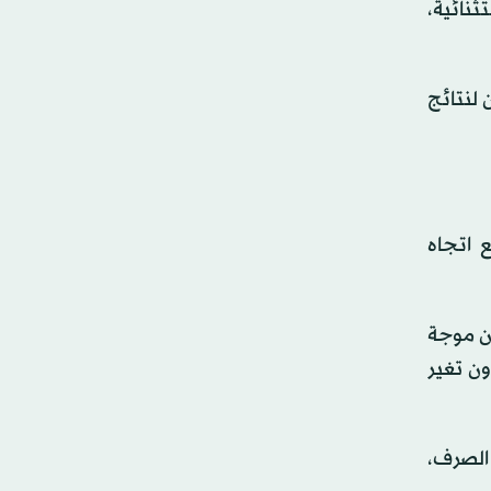
ثنائية،
ين لنتائج
ي عند 0.5943 دولار أميركي، مع اتجاه
من موجة
وع دون تغير
الصرف،