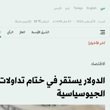
عربي
English
Türkçe
اردو
فارسى
السبت,
8 أغسطس 2026
-
24 صفَر 1448 هـ
الرياض
℃
35
غيوم متفرقة
الشرق الأوسط​
العالم
الرأي
ا
كولومبيا تتحول لليمين وتنصّب حليف ترمب «دي لا إسبرييا
آخر الأخبار
الاقتصاد
الدولار يستقر في ختام تداولا
الجيوسياسية