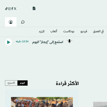
في العمق
فيديو
بودكاست
ألعاب
المزيد
استمع إلى "إيجاز" اليوم
12:34 دقيقه
الأكثر قراءة
اليوم
الأسبوع