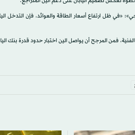
خطوة تعكس تصميم اليابان على دعم الين المتراجع.
 «في ظل ارتفاع أسعار الطاقة والعوائد، فإن التدخل الياب
لفنية، فمن المرجح أن يواصل الين اختبار حدود قدرة بنك اليا