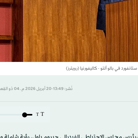
ورد في بالو ألتو - كاليفورنيا (رويترز)
نُشر: 13:49-20 أبريل 2026 م ـ 04 ذو القِعدة 1447 هـ
T
T
ة رئيس مجلس الاحتياطي الفيدرالي جيروم باول، رؤية شاملة