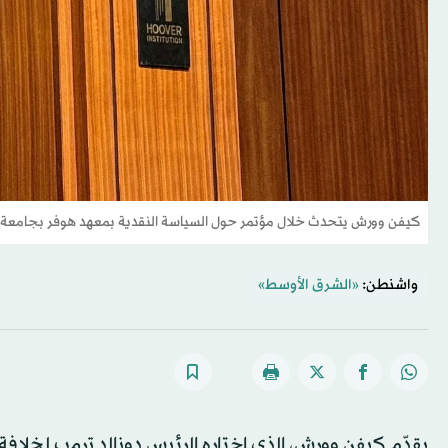
كيفن وورش يتحدث خلال مؤتمر حول السياسة النقدية بمعهد هوفر بجامعة ستانف
واشنطن:
«الشرق الأوسط»
يقدّم كيفن وورش، الذي اختاره الرئيس دونالد ترمب لخلاف