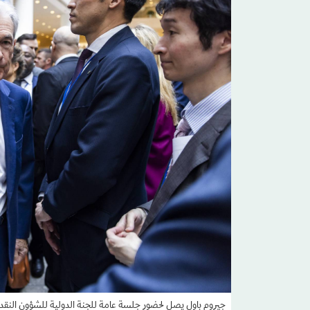
جيروم باول يصل لحضور جلسة عامة للجنة الدولية للشؤون النقدية 