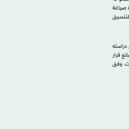
ة صياغة
التنسيق
دراسته
نع قرار
ت، وفق