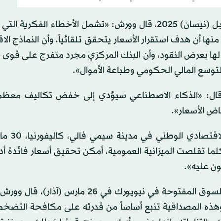
- التضخم: خلال محاضرة صندوق النقد الدولي، في 25 أبريل (نيسان) 2025، قال وورش: «تشمل الأخطاء ا
ا أن هدف استقرار الأسعار يتحقق تلقائياً، وأن النماذج الا
 لها بعرض النقود، وأن البنك المركزي مجرد متفرج على قوى 
لتوسع المالي الحكومي وطباعة الأموال».
 مقابلة مع «سي إن بي سي» في 17 يوليو 2025، قال: «الذكاء الاصطناعي سيؤدي إلى خفض تكاليف
اض الأسعار».
- ميزانية عمومية أصغر: صرح وور
 كلما تقلصت الميزانية العمومية، أمكن تحقيق أسعار فائدة أدن
كون عليه».
- استقلالية «الفيدرالي»: في خطاب في اللجنة الفيدرالية للسوق المفتوحة في نيويورك في 26 
وهذه المصداقية تنبع أساساً من قدرته على مكافحة التضخم