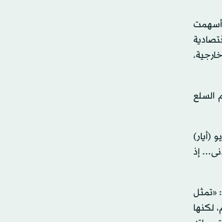
لفكرية التي أسهمت
قتصادية
خارجية،
 معظم السلع
ش في منتدى ريغان الاقتصادي الوطني في مدينة سيمي فالي، كاليفورنيا، 30 مايو (أيار)
ى... إذ
مارس (آذار)، قال وورش: «تمثل
، لكنها