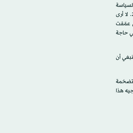
17 يوليو (تموز) 2025: «لقد أصاب السياسة
النقدية خلل عميق استمر لفترة طويلة. فالبنك المركزي اليوم مختلف جذرياً عن البنك الذي التحقت به عام 2006. لا أرى
 عمّقت
في حاجة
بلة مع لاري كودلو على قناة «فوكس بيزنس» في 8 يوليو (تموز) 2025: «ينبغي أن
نية العمومية المتضخمة
يه هذا