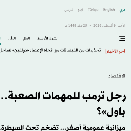
عربي
English
Türkçe
اردو
فارسى
الأحد,
9 أغسطس 2026
-
25 صفَر 1448 هـ
الشرق الأوسط​
العالم
الرأي
ا
تحذيرات من الفيضانات مع اتجاه الإعصار «دولفين» لساح
آخر الأخبار
الاقتصاد
رجل ترمب للمهمات الصعبة…
باول»؟
ميزانية عمومية أصغر... تضخم تحت السيطرة..