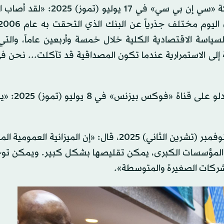
- تغيير جذري في النظام: قال وورش في مقابلة مع شبكة «سي إن بي سي» في 
سياسة الاقتصادية الكلية خلال خمسة وأربعين عاماً، والتي
إلى الاستمرارية عندما تكون المصداقية قد تآكلت... نحن 
- خفض أسعار الفائدة: قال وورش في مقا
وفي مقال رأي في صحيفة «وول ستريت جورنال» في 16 نوفمبر (تشرين الثاني) 2025، قال: «إن الميزا
عم المؤسسات الكبرى، يمكن تقليصها بشكل كبير. ويمكن توج
لشركات الصغيرة والمتوسطة».