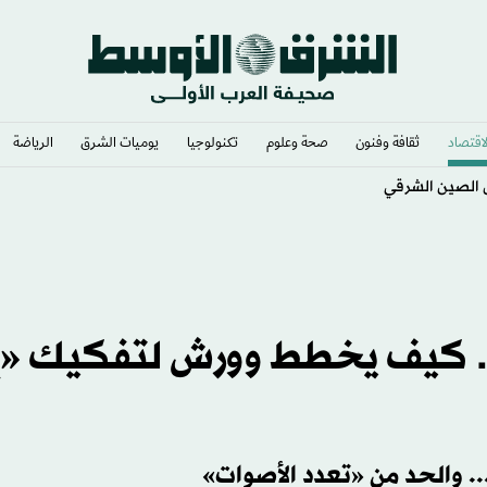
لاقتصاد
ثقافة وفنون
صحة وعلوم
تكنولوجيا
يوميات الشرق​
الرياضة
ل الصين الشرقي
 كيف يخطط وورش لتفكيك «إ
. والحد من «تعدد الأصوات»