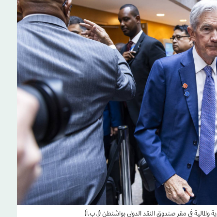
والمالية في مقر صندوق النقد الدولي بواشنطن (إ.ب.أ)