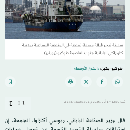
سفينة تبحر قبالة مصفاة نفطية في المنطقة الصناعية بمدينة
كاوازاكي اليابانية جنوب العاصمة طوكيو (رويترز)
طوكيو- بكين:
«الشرق الأوسط»
T
نُشر: 12:50-17 أبريل 2026 م ـ 01 ذو القِعدة 1447 هـ
T
قال وزير الصناعة الياباني، ريوسي أكازاوا، الجمعة، إن
اختناقات سلسلة التوريد الناجمة عن تعطل عمليات