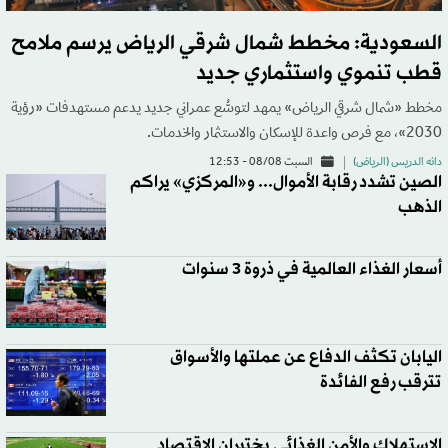
السعودية: مخطط شمال شرقي الرياض يرسم ملامح
قطب تنموي واستثماري جديد
مخطط «شمال شرقي الرياض» يمهد لتوسُّع عمراني جديد يدعم مستهدفات «رؤية
2030»، مع فرص واعدة للإسكان والاستثمار والخدمات.
دانه الدريس (الرياض)
السبت 08/08 - 12:53
الصين تشدد رقابة الأموال... و«المركزي» يراكم
الذهب
أسعار الغذاء العالمية في ذروة 3 سنوات
اليابان تكثف الدفاع عن عملتها والأسواق
تترقب رفع الفائدة
الاستهلاك والأمن الغذائي يختبران الاقتصاد