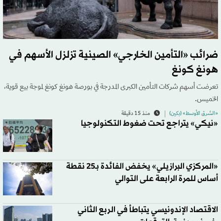
ضرائب «التأمين الخارجي» الصينية تزلزل الأسهم في
هونغ كونغ
تعرضت أسهم شركات التأمين الكبرى المدرجة في بورصة هونغ كونغ لموجة بيع قوية،
الخميس.
«الشرق الأوسط» (بكين)
منذ 15 دقيقة
«نيكي» يتراجع تحت ضغوط التكنولوجيا
«المركزي البرازيلي» يخفض الفائدة بـ25 نقطة
أساس للمرة الرابعة على التوالي
الاقتصاد الإندونيسي يتباطأ في الربع الثاني