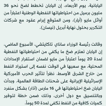
اليابانية، يوم الأربعاء، إن اليابان تخطط لضخ نحو 36
مليون برميل من احتياطياتها النفطية الوطنية اعتباراً من
أوائل مايو (أيار)، ومن المتوقع إبرام عقود مع شركات
التكرير بحلول نهاية أبريل (نيسان).
وقالت رئيسة الوزراء ساناي تاكايتشي، الأسبوع الماضي،
إن اليابان تعتزم ضخ ما يكفي من احتياطياتها النفطية
لمدة 20 يوماً اعتباراً من مايو لضمان استقرار الإمدادات
المحلية، مع سعيها في الوقت نفسه إلى استيراد النفط
من خارج الشرق الأوسط، نظراً لتأثير الحرب الأميركية
الإسرائيلية الإيرانية على شحنات الطاقة العالمية. وبدأت
اليابان ضخ احتياطياتها في 16 مارس (آذار) بشكل منفرد
وبالتنسيق مع دول أخرى، وذلك ضمن خطة لتوفير
كميات كافية من النفط تكفي لمدة 50 يوماً.