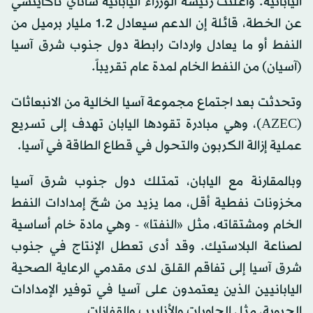
اليابانية. وأعلنت رئيسة الوزراء اليابانية ساناي تاكايتشي
عن الخطة، قائلة إن الدعم سيعادل 1.2 مليار برميل من
النفط أو ما يعادل واردات رابطة دول جنوب شرق آسيا
(آسيان) من النفط الخام لمدة عام تقريباً.
وتحدثت بعد اجتماع مجموعة آسيا الخالية من الانبعاثات
(AZEC)، وهي مبادرة تقودها اليابان تهدف إلى تسريع
عملية إزالة الكربون والتحول في قطاع الطاقة في آسيا.
وبالمقارنة مع اليابان، تمتلك دول جنوب شرق آسيا
مخزونات نفطية أقل، مما يزيد من شحّ إمدادات النفط
الخام ومشتقاته، مثل «النفتا» - وهي مادة خام أساسية
لصناعة البلاستيك. وقد أدى تعطل الإنتاج في جنوب
شرق آسيا إلى تفاقم القلق لدى مقدمي الرعاية الصحية
اليابانيين الذين يعتمدون على آسيا في توفير الإمدادات
الحيوية، مثل الحاويات والأنابيب والقفازات.