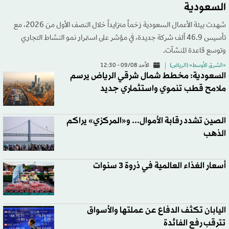
السعودية
شهدت بيئة الأعمال السعودية زخماً متزايداً خلال النصف الأول من 2026، مع
تأسيس 46.9 ألف شركة جديدة، في مؤشر على استمرار نمو النشاط التجاري
وتوسع قاعدة المنشآت.
«الشرق الأوسط» (الرياض)
الأحد 09/08 - 12:30
السعودية: مخطط شمال شرقي الرياض يرسم
ملامح قطب تنموي واستثماري جديد
الصين تشدد رقابة الأموال... و«المركزي» يراكم
الذهب
أسعار الغذاء العالمية في ذروة 3 سنوات
اليابان تكثف الدفاع عن عملتها والأسواق
تترقب رفع الفائدة