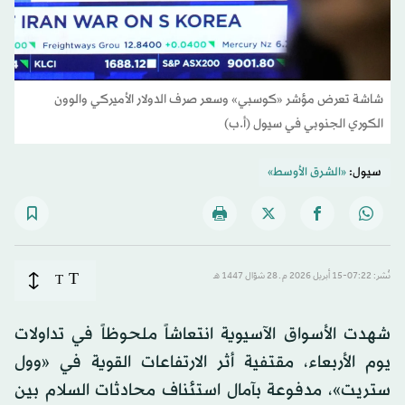
شاشة تعرض مؤشر «كوسبي» وسعر صرف الدولار الأميركي والوون
الكوري الجنوبي في سيول (أ.ب)
سيول:
«الشرق الأوسط»
T
نُشر: 07:22-15 أبريل 2026 م ـ 28 شوّال 1447 هـ
T
شهدت الأسواق الآسيوية انتعاشاً ملحوظاً في تداولات
يوم الأربعاء، مقتفية أثر الارتفاعات القوية في «وول
ستريت»، مدفوعة بآمال استئناف محادثات السلام بين