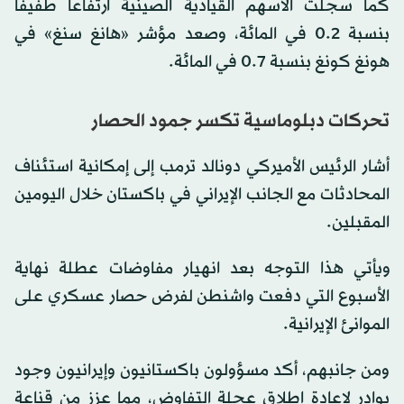
كما سجلت الأسهم القيادية الصينية ارتفاعاً طفيفاً
بنسبة 0.2 في المائة، وصعد مؤشر «هانغ سنغ» في
هونغ كونغ بنسبة 0.7 في المائة.
تحركات دبلوماسية تكسر جمود الحصار
أشار الرئيس الأميركي دونالد ترمب إلى إمكانية استئناف
المحادثات مع الجانب الإيراني في باكستان خلال اليومين
المقبلين.
ويأتي هذا التوجه بعد انهيار مفاوضات عطلة نهاية
الأسبوع التي دفعت واشنطن لفرض حصار عسكري على
الموانئ الإيرانية.
ومن جانبهم، أكد مسؤولون باكستانيون وإيرانيون وجود
بوادر لإعادة إطلاق عجلة التفاوض، مما عزز من قناعة