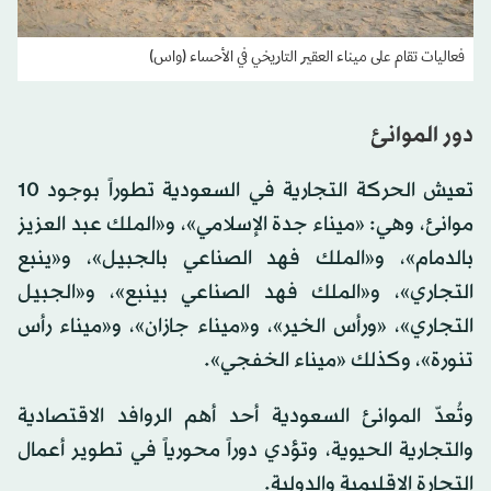
فعاليات تقام على ميناء العقير التاريخي في الأحساء (واس)
دور الموانئ
تعيش الحركة التجارية في السعودية تطوراً بوجود 10
موانئ، وهي: «ميناء جدة الإسلامي»، و«الملك عبد العزيز
بالدمام»، و«الملك فهد الصناعي بالجبيل»، و«ينبع
التجاري»، و«الملك فهد الصناعي بينبع»، و«الجبيل
التجاري»، «ورأس الخير»، و«ميناء جازان»، و«ميناء رأس
تنورة»، وكذلك «ميناء الخفجي».
وتُعدّ الموانئ السعودية أحد أهم الروافد الاقتصادية
والتجارية الحيوية، وتؤدي دوراً محورياً في تطوير أعمال
التجارة الإقليمية والدولية.