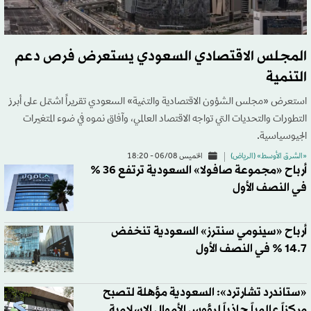
المجلس الاقتصادي السعودي يستعرض فرص دعم
التنمية
استعرض «مجلس الشؤون الاقتصادية والتنمية» السعودي تقريراً اشتمل على أبرز
التطورات والتحديات التي تواجه الاقتصاد العالمي، وآفاق نموه في ضوء المتغيرات
الجيوسياسية.
«الشرق الأوسط» (الرياض)
الخميس 06/08 - 18:20
أرباح «مجموعة صافولا» السعودية ترتفع 36 %
في النصف الأول
أرباح «سينومي سنترز» السعودية تنخفض
14.7 % في النصف الأول
«ستاندرد تشارترد»: السعودية مؤهلة لتصبح
مركزاً عالمياً جاذباً لرؤوس الأموال الإسلامية