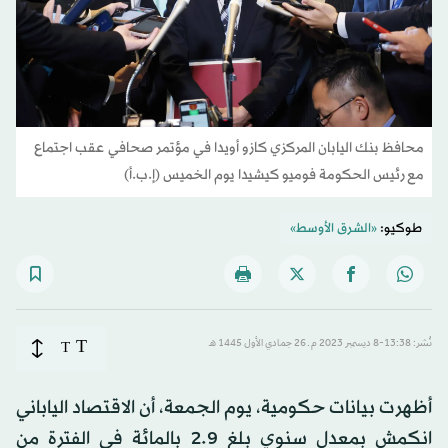
محافظ بنك اليابان المركزي كازو أويدا في مؤتمر صحافي عقب اجتماع
مع رئيس الحكومة فوميو كيشيدا يوم الخميس (إ.ب.أ)
طوكيو:
«الشرق الأوسط»
T
نُشر: 13:38-8 ديسمبر 2023 م ـ 26 جمادي الأول 1445 هـ
T
أظهرت بيانات حكومية، يوم الجمعة، أن الاقتصاد الياباني
انكمش بمعدل سنوي بلغ 2.9 بالمائة في الفترة من