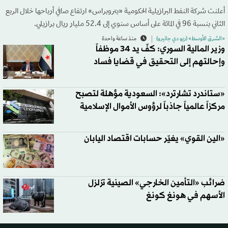
أعلنت شركة النفط البرازيلية الحكومية «بتروبراس» ارتفاع صافي أرباحها خلال الربع
الثاني بنسبة 96 في المائة على أساس سنوي إلى 52.4 مليار ريال برازيلي.
«الشرق الأوسط» (ريو دي جانيرو)
منذ ساعة واحدة
وزير المالية السوري: كفّ يد 34 موظفاً
وإحالتهم إلى التحقيق في قضايا فساد
«ستاندرد تشارترد»: السعودية مؤهلة لتصبح
مركزاً عالمياً جاذباً لرؤوس الأموال الإسلامية
«الين القوي» يغيّر حسابات اقتصاد اليابان
ضرائب «التأمين الخارجي» الصينية تزلزل
الأسهم في هونغ كونغ