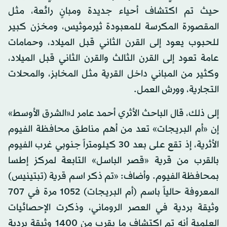
حيث تم اكتشاف أحياء جديدة ومبانٍ رائعة، مثل
المقصورة المكرسة للمعبودة ثيرموثيس، ومخزن كبير
للحبوب يعود إلى القرن الثاني قبل الميلاد، وحمامات
عامة تعود إلى القرن الثالث والقرن الثاني قبل الميلاد،
وكثير من المباني داخل القرية مثل المخابز، والمحلات
التجارية، وورش العمل.
إلى ذلك، قال الباحث الأثري أحمد عامر لـ«الشرق الأوسط»
إن «أم البريجات» تعد من أهم مناطق محافظة الفيوم
الأثرية، إذ تقع على بعد 30 كيلومتراً جنوبي غرب الفيوم
بالقرب من قرية «قصر الباسل» التابعة لمركز إطسا
بمحافظة الفيوم. وأضاف: «تم ذكر اسم قرية (تبتينيس)
المعروفة حالياً باسم (أم البريجات) 1052 مرة في 707
وثيقة بردية في العصر الروماني، وذكرت الإحصائيات
العلمية أنه تم اكتشاف ما يقرب من 1400 وثيقة بردية