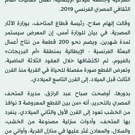
الشرقية وجامعة ميلانو الإيطالية، ضمن فعاليات العام
الثقافي المصري الفرنسي 2019.
وقالت إلهام صلاح، رئيسة قطاع المتاحف، بوزارة الآثار
المصرية، في بيان للوزارة أمس، إن المعرض سيستمر
لمدة شهرين، ويضم نحو 200 قطعة من نتاج أعمال
البعثة الفرنسية - الإيطالية بمنطقة «أم البريجات»
بالفيوم، تم اكتشافها خلال العقود الثلاثة الماضية،
وتعرض القطع صورة مفصلة للحياة في القرية منذ القرن
الثالث قبل الميلاد، إلى القرن التاسع الميلادي.
بدورها، أوضحت صباح عبد الرازق، مديرة المتحف
المصري بالتحرير، أنه «من بين القطع المعروضة 3 نوافذ
من الخشب تعود إلى القرن الأول والثاني الميلادي، ينفرد
بها المتحف، وأدوات منزلية مصنوعة من الخشب،
والسلال، والمعادن عُثر عليها في منازل القرية، وأواني من