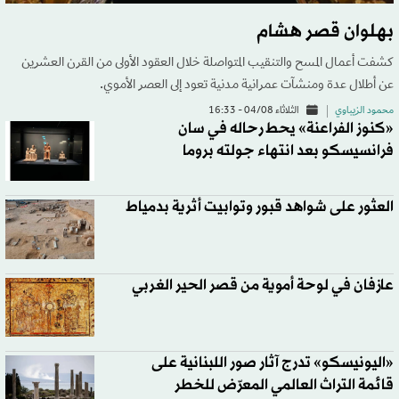
بهلوان قصر هشام
كشفت أعمال المسح والتنقيب المتواصلة خلال العقود الأولى من القرن العشرين
عن أطلال عدة ومنشآت عمرانية مدنية تعود إلى العصر الأموي.
محمود الزيباوي
الثلاثاء 04/08 - 16:33
«كنوز الفراعنة» يحط رحاله في سان
فرانسيسكو بعد انتهاء جولته بروما
العثور على شواهد قبور وتوابيت أثرية بدمياط
عازفان في لوحة أموية من قصر الحير الغربي
«اليونيسكو» تدرج آثار صور اللبنانية على
قائمة التراث العالمي المعرّض للخطر