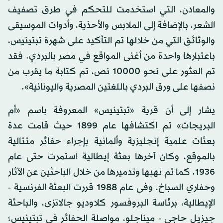
والمعادن، التي استخدمت للتحكم في طرق تصفيف
الشعر، بالإضافة إلى الملابس والأحذية، وأدوات الموسيقى
والوثائق التي من خلالها تم التأكيد على شهرة تبتينيس،
باعتبارها واحدة من أغنى المواقع في مصر بالبردي. فقد
تم العثور على نحو 10000 نص، تم كتابة ما يقرب من
نصفها على ورق البردي باللغتين المصرية واليونانية».
يشار إلى أن قرية «تبتينيس» المعروفة باسم «أم
البريجات» تم اكتشافها عام 1899 حيث قامت عدة
بعثات علمية إنجليزية وألمانية بإجراء حفائر متتالية
بالموقع، وكان آخرها بعثة إيطالية استمرت حتى عام
1936. كما تم نهبها وتدميرها من خلال الباحثين عن الآثار
وحفاري السباخ. وفى عام 1988 قررت البعثة الفرنسية -
الإيطالية، برئاسة البروفسور كلاوديو جالاتزى، والباحثة
جيزيل حاجي - ميناجلو، مواصلة الحفائر في تبتينيس؛