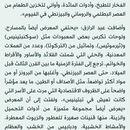
الفخار للطبخ، وأدوات المائدة، وأواني لتخزين الطعام من
العصر البطلمي والروماني والبيزنطي في الفيوم».
وأضافت عبد الرازق: «يحتفي المعرض أيضاً بالمسارج،
ولوحات تكرس بعض المعبودات مثل (سوكنبتينيس)
و(ثيرموثيس)، وتماثيل من (التركوتا)، وعدد من العملات
المعدنية، والحلي التي شملت القلائد والأساور والأقراط
والخواتم، ترجع إلى الفترة الزمنية ما بين القرن الثالث قبل
الميلاد، حتى العصر البيزنطي، وأغلبها من البرونز أو من
مواد أكثر تواضعاً، مثل الأصداف أو الطين، ما يعد مؤشراً
واضحاً على الظروف الاقتصادية التي مرت على الأسر التي
كانت تعيش في تبتينيس». ولفتت إلى أن المعرض
«يعرض أيضاً مجموعة متميزة من أدوات التجميل
والزينة، منها قنينات صغيرة للعطور والزيوت المعطرة،
والأمشاط الخشبية، ودبابيس من الخشب والعظام