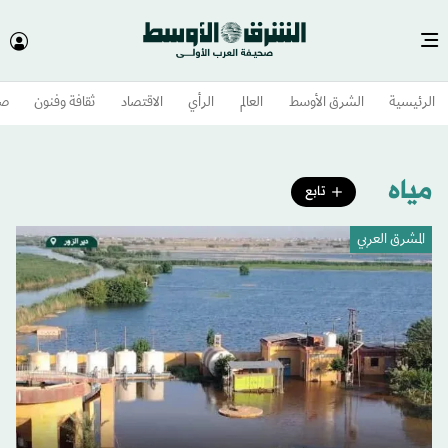
الرئيسية
الشرق الأوسط​
العالم
الرأي
الاقتصاد
ثقافة وفنون
صح
مياه
تابع
المشرق العربي