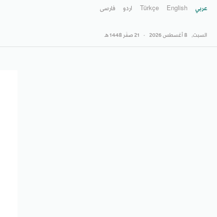
عربي
English
Türkçe
اردو
فارسى
السبت,
8 أغسطس 2026
-
21 صفَر 1448 هـ