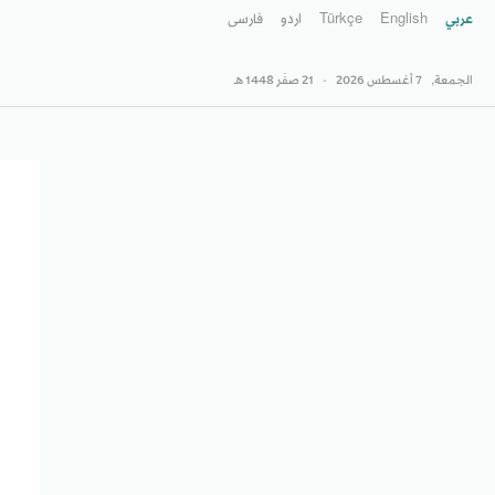
عربي
English
Türkçe
اردو
فارسى
الجمعة,
7 أغسطس 2026
-
21 صفَر 1448 هـ