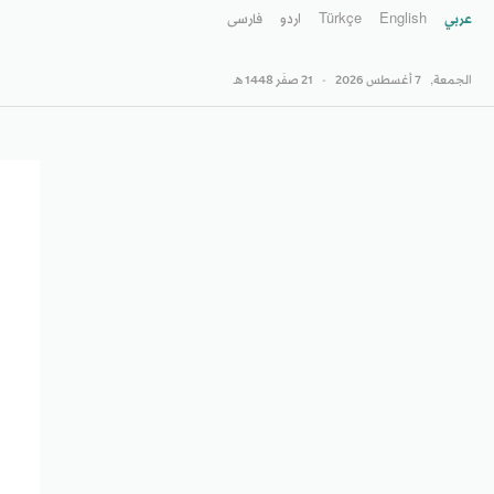
عربي
English
Türkçe
اردو
فارسى
الجمعة,
7 أغسطس 2026
-
21 صفَر 1448 هـ