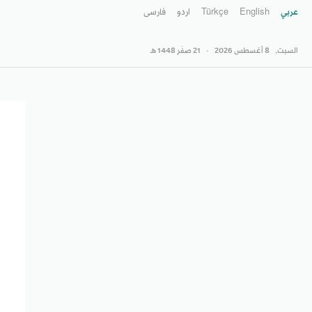
عربي
English
Türkçe
اردو
فارسى
السبت,
8 أغسطس 2026
-
21 صفَر 1448 هـ