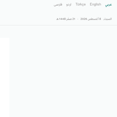
عربي
English
Türkçe
اردو
فارسى
السبت,
8 أغسطس 2026
-
21 صفَر 1448 هـ