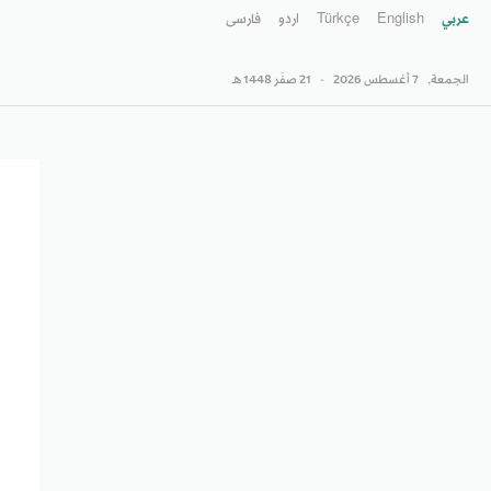
عربي
English
Türkçe
اردو
فارسى
الجمعة,
7 أغسطس 2026
-
21 صفَر 1448 هـ