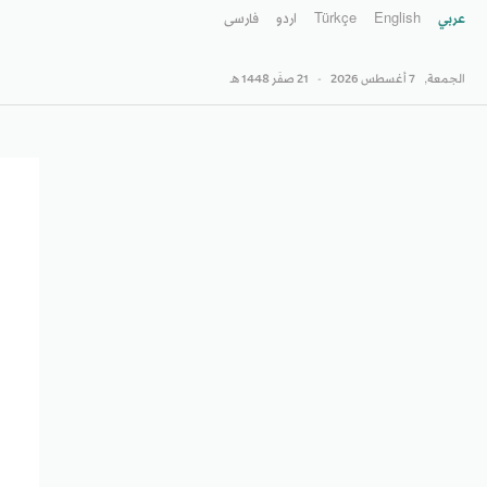
عربي
English
Türkçe
اردو
فارسى
الجمعة,
7 أغسطس 2026
-
21 صفَر 1448 هـ