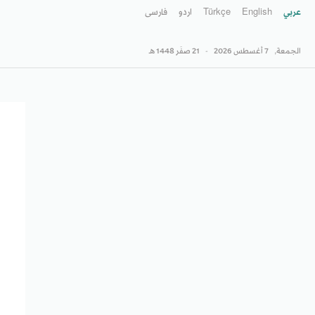
عربي
English
Türkçe
اردو
فارسى
الجمعة,
7 أغسطس 2026
-
21 صفَر 1448 هـ