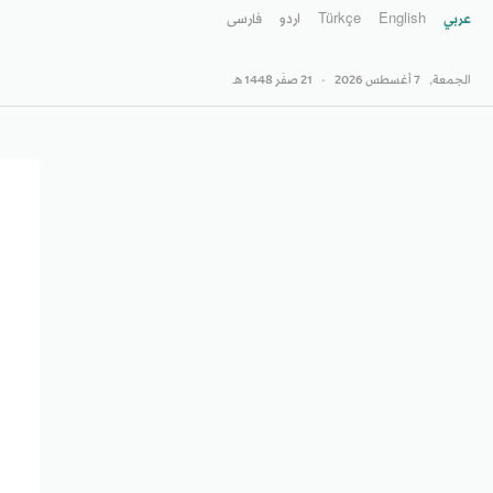
عربي
English
Türkçe
اردو
فارسى
الجمعة,
7 أغسطس 2026
-
21 صفَر 1448 هـ