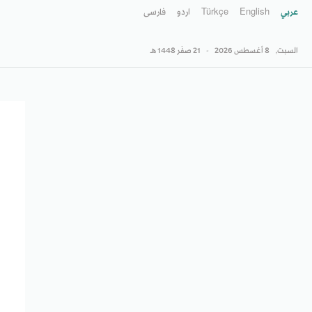
عربي
English
Türkçe
اردو
فارسى
السبت,
8 أغسطس 2026
-
21 صفَر 1448 هـ