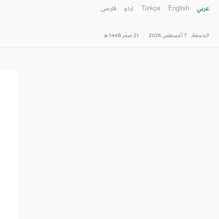
عربي
English
Türkçe
اردو
فارسى
الجمعة,
7 أغسطس 2026
-
21 صفَر 1448 هـ