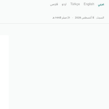
عربي
English
Türkçe
اردو
فارسى
السبت,
8 أغسطس 2026
-
21 صفَر 1448 هـ