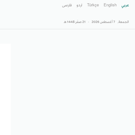
عربي
English
Türkçe
اردو
فارسى
الجمعة,
7 أغسطس 2026
-
21 صفَر 1448 هـ