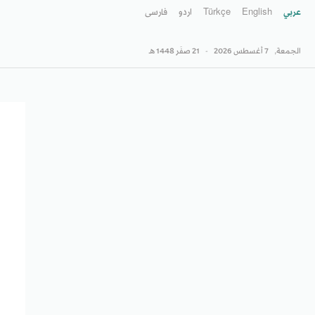
عربي
English
Türkçe
اردو
فارسى
الجمعة,
7 أغسطس 2026
-
21 صفَر 1448 هـ