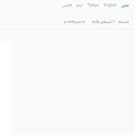
عربي
English
Türkçe
اردو
فارسى
الجمعة,
7 أغسطس 2026
-
21 صفَر 1448 هـ