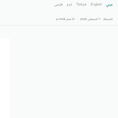
عربي
English
Türkçe
اردو
فارسى
الجمعة,
7 أغسطس 2026
-
21 صفَر 1448 هـ