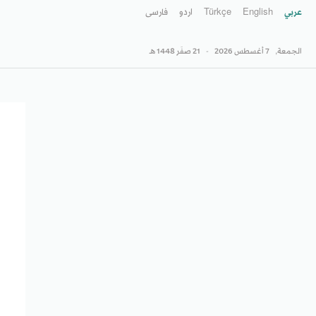
عربي
English
Türkçe
اردو
فارسى
الجمعة,
7 أغسطس 2026
-
21 صفَر 1448 هـ