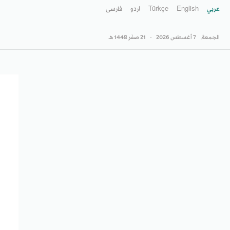
عربي
English
Türkçe
اردو
فارسى
الجمعة,
7 أغسطس 2026
-
21 صفَر 1448 هـ