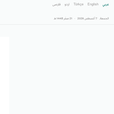
عربي
English
Türkçe
اردو
فارسى
الجمعة,
7 أغسطس 2026
-
21 صفَر 1448 هـ